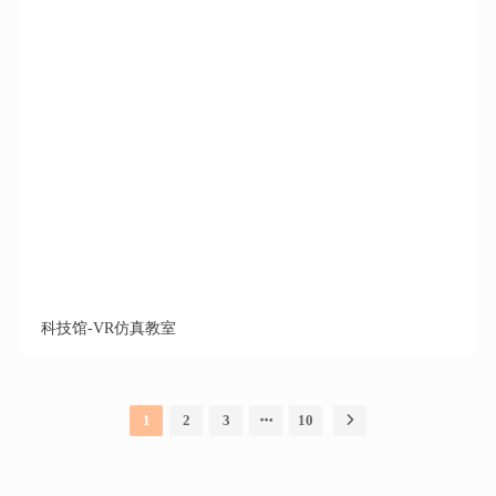
科技馆-VR仿真教室
1
2
3
10
地址：广东省广州市番禺区东环街螺山路32号