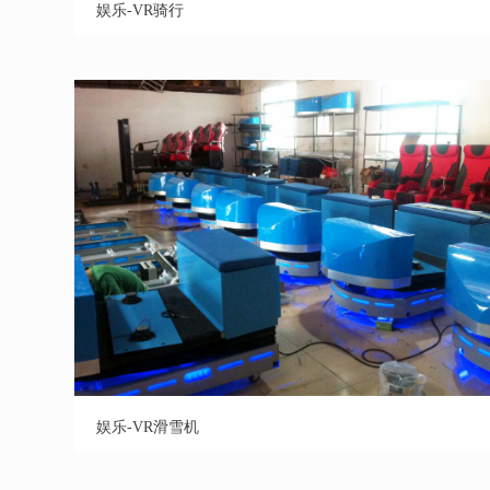
娱乐-VR骑行
娱乐-VR滑雪机