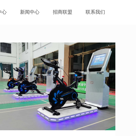
中心
新闻中心
招商联盟
联系我们